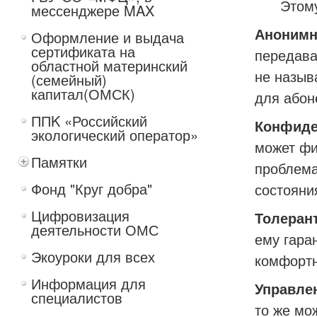
Этому сп
мессенджере MAX
Анонимн
Оформление и выдача
сертификата на
передава
областной материнский
не назыв
(семейный)
капитал(ОМСК)
для абоне
ППK «Российский
Конфиде
экологический оператор»
может фи
Памятки
проблема
Фонд "Круг добра"
состояни
Цифровизация
Толеран
деятельности ОМС
ему гара
Экоуроки для всех
комфортн
Информация для
Управле
специалистов
то же мо