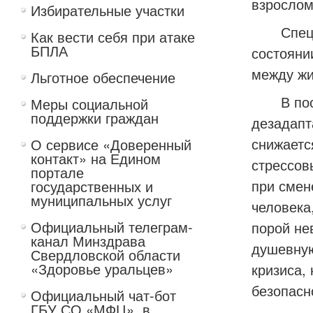
взросло
Избирательные участки
Специал
Как вести себя при атаке
БПЛА
состояни
между жи
Льготное обеспечение
В послед
Меры социальной
поддержки граждан
дезадапт
снижаетс
О сервисе «Доверенный
контакт» на Едином
стрессов
портале
при смен
государственных и
муниципальных услуг
человека
Официальный телеграм-
порой не
канал Минздрава
душевную
Свердловской области
«Здоровье уральцев»
кризиса,
безопасн
Официальный чат-бот
ГБУ СО «МФЦ», в