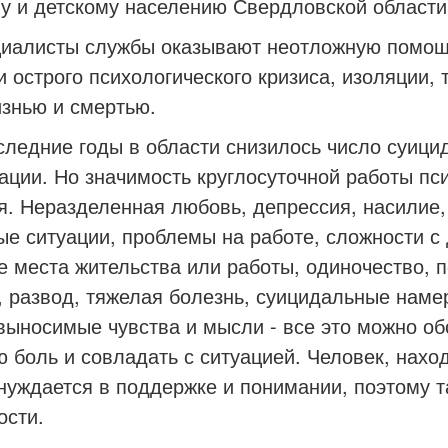
му и детскому населению Свердловской обл
исты службы оказывают неотложную помощь
и острого психологического кризиса, изоляции,
знью и смертью.
ние годы в области снизилось число суицидо
ации. Но значимость круглосуточной работы пс
я. Неразделенная любовь, депрессия, насилие,
ые ситуации, проблемы на работе, сложности с 
е места жительства или работы, одиночество, п
, развод, тяжелая болезнь, суицидальные наме
выносимые чувства и мысли - все это можно об
 боль и совладать с ситуацией. Человек, нахо
 нуждается в поддержке и понимании, поэтому т
ости.