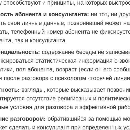
особствуют и принципы, на которых выстрое
ость абонента и консультанта:
ни тот
,
ни дру
ть свои личные данные; позвонивший может н
ать, телефонный номер абонента не фиксируетс
нта, так и консультанта.
нциальность:
содержание беседы не записыва
ксироваться статистическая информация о зво
тики, пол абонента, возраст (если он его сооб
я после разговора с психологом «горячей линии
тность:
взгляды, которые высказывает позвони
нтируется отсутствие религиозных и политическ
ые условия для разговора и эффективной рабо
ние разговором:
обратившийся за помощью мож
жет сделать и консультант при определенных ус