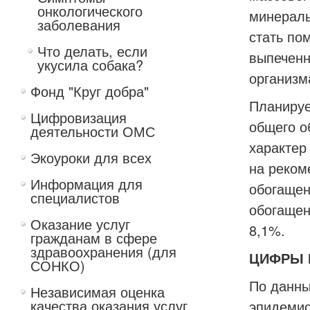
онкологического
минераль
заболевания
стать по
Что делать, если
выпеченн
укусила собака?
организм
Фонд "Круг добра"
Планируе
Цифровизация
общего о
деятельности ОМС
характер
Экоуроки для всех
на реком
Информация для
обогащен
специалистов
обогащен
Оказание услуг
8,1%.
гражданам в сфере
здравоохранения (для
ЦИФРЫ 
СОНКО)
По данны
Независимая оценка
качества оказания услуг
эпидемио