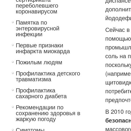
диспансе
переболевшего
дополнит
коронавирусом
йододефи
Памятка по
энтеровирусной
Сейчас в
инфекции
помощью 
Первые признаки
промышле
инфаркта миокарда
соль на 
Пожилым людям
поскольк
Профилактика детского
(наприме
травматизма
щитовидк
Профилактика
потребит
сахарного диабета
предпочт
Рекомендации по
В 2010 г
сохранению здоровья в
жаркую погоду
безопас
массовог
Симптомы