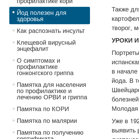
профилактике кори
Также дл
Йод полезен для
картофель
здоровья
творог, м
Как распознать инсульт
УРОКИ 
Клещевой вирусный
энцефалит
Портреты
О симптомах и
испанска
профилактике
в начале
гонконгского гриппа
йода. В 
Памятка для населения
Швейцарс
по профилактике и
лечению ОРВИ и гриппа
болезней
Молодая 
Памятка по КОРИ
Памятка по малярии
Уже в 19
выявить 
Памятка по получению
сертификата