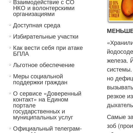
Взаимодействие с СО
НКО и волонтерскими
организациями
Доступная среда
МЕНЬШЕ
Избирательные участки
«Хранили
Как вести себя при атаке
йодосоде
БПЛА
железа. 
Льготное обеспечение
системы.
Меры социальной
но дефиц
поддержки граждан
вызывать
О сервисе «Доверенный
резкое и
контакт» на Едином
дыхатель
портале
государственных и
Самые за
муниципальных услуг
зоб (про
Официальный телеграм-