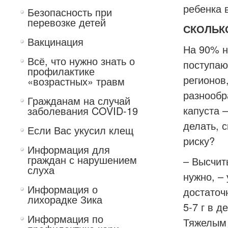
ребенка 
Безопасность при
перевозке детей
СКОЛЬК
Вакцинация
На 90% н
Всё, что нужно знать о
поступаю
профилактике
регионов
«возрастных» травм
разнообр
Гражданам на случай
капуста 
заболевания COVID-19
делать, 
Если Вас укусил клещ
риску?
Информация для
граждан с нарушением
– Высчит
слуха
нужно, –
Информация о
достаточ
лихорадке Зика
5-7 г в 
Информация по
Тяжелым 