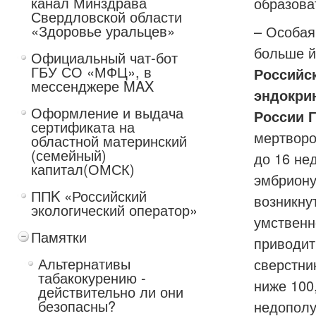
канал Минздрава
образова
Свердловской области
«Здоровье уральцев»
– Особая
больше й
Официальный чат-бот
ГБУ СО «МФЦ», в
Российс
мессенджере MAX
эндокри
Оформление и выдача
России 
сертификата на
мертворо
областной материнский
(семейный)
до 16 не
капитал(ОМСК)
эмбриону
ППK «Российский
возникну
экологический оператор»
умственн
Памятки
приводит 
Альтернативы
сверстни
табакокурению -
ниже 100
действительно ли они
безопасны?
недополу