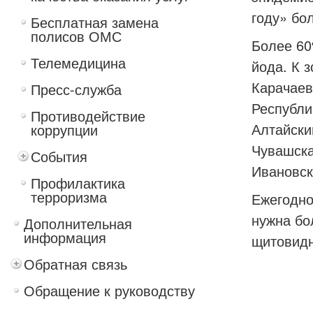
году» бо
Бесплатная замена
полисов ОМС
Более 60
Телемедицина
йода. К 
Карачаев
Пресс-служба
Республи
Противодействие
Алтайски
коррупции
Чувашска
События
Ивановск
Профилактика
терроризма
Ежегодно
нужна бо
Дополнительная
информация
щитовидн
Обратная связь
Обращение к руководству