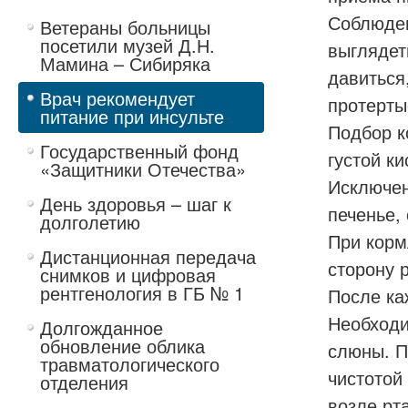
Соблюден
Ветераны больницы
посетили музей Д.Н.
выглядет
Мамина – Сибиряка
давиться
Врач рекомендует
протерты
питание при инсульте
Подбор к
Государственный фонд
густой ки
«Защитники Отечества»
Исключен
День здоровья – шаг к
печенье, 
долголетию
При корм
Дистанционная передача
сторону 
снимков и цифровая
рентгенология в ГБ № 1
После ка
Необходи
Долгожданное
обновление облика
слюны. П
травматологического
чистотой
отделения
возле рта