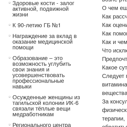
Здоровые кости - залог
О чем ещ
активной, подвижной
жизни
Как расс
Как оцен
К 90-летию ГБ №1
Как помо
Награждение за вклад в
оказание медицинской
Как и че
помощи
Что искл
Образование – это
Предпочт
возможность углубить
Какое су
свои знания и
усовершенствовать
Следует 
профессиональные
витамина
навыки
вещества
Осужденные женщины из
За консу
тагильской колонии ИК-6
связали тёплые вещи
физическ
медработникам
терапии,
Регионального центра
обратить