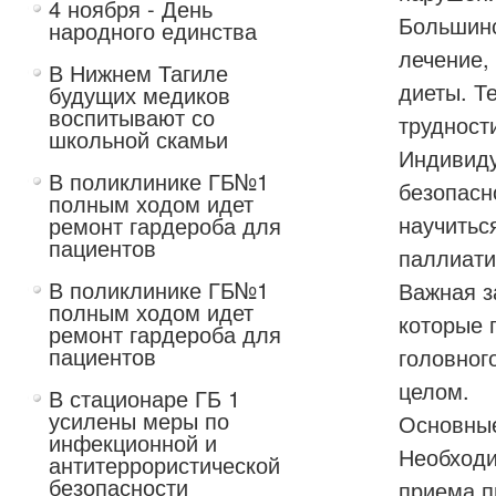
4 ноября - День
Большинс
народного единства
лечение,
В Нижнем Тагиле
диеты. Т
будущих медиков
воспитывают со
трудност
школьной скамьи
Индивиду
В поликлинике ГБ№1
безопасн
полным ходом идет
научитьс
ремонт гардероба для
пациентов
паллиати
В поликлинике ГБ№1
Важная з
полным ходом идет
которые 
ремонт гардероба для
пациентов
головног
целом.
В стационаре ГБ 1
усилены меры по
Основные
инфекционной и
Необходи
антитеррористической
безопасности
приема п