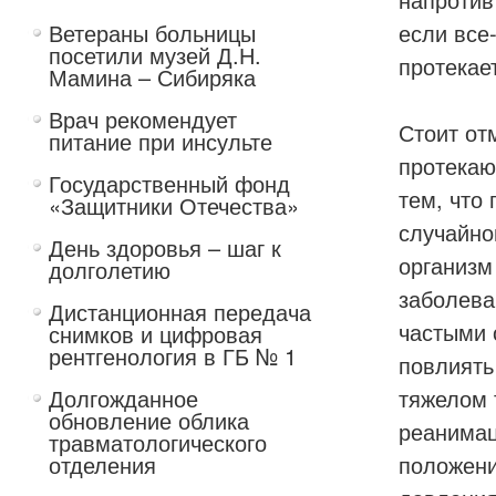
Ветераны больницы
если все
посетили музей Д.Н.
протекае
Мамина – Сибиряка
Врач рекомендует
Стоит от
питание при инсульте
протекаю
Государственный фонд
тем, что
«Защитники Отечества»
случайно
День здоровья – шаг к
организм
долголетию
заболева
Дистанционная передача
частыми 
снимков и цифровая
рентгенология в ГБ № 1
повлиять
Долгожданное
тяжелом 
обновление облика
реанимац
травматологического
отделения
положени