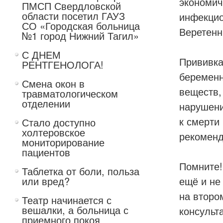
экономич
ПМСП Свердловской
области посетил ГАУЗ
инфекцио
СО «Городская больница
Веретенн
№1 город Нижний Тагил»
С ДНЕМ
Прививка
РЕНТГЕНОЛОГА!
беременн
Смена окон в
веществ,
травматологическом
отделении
нарушени
к смерти
Стало доступно
холтеровское
рекоменд
мониторирование
пациентов
Помните!
Таблетка от боли, польза
или вред?
ещё и не
на второ
Театр начинается с
вешалки, а больница с
консульт
приемного покоя