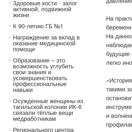
давления
Здоровые кости - залог
активной, подвижной
жизни
На практ
К 90-летию ГБ №1
беременн
На данно
Награждение за вклад в
оказание медицинской
наблюдаю
помощи
будущие 
Образование – это
легко ин
возможность углубить
свои знания и
усовершенствовать
«История
профессиональные
такими з
навыки
останови
Осужденные женщины из
тагильской колонии ИК-6
инструме
связали тёплые вещи
и волнен
медработникам
профилак
Регионального центра